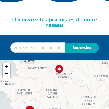
Découvrez les piscinistes de notre
réseau
Rechercher
Rechercher
une
ville
+
ou
−
un
code
postal