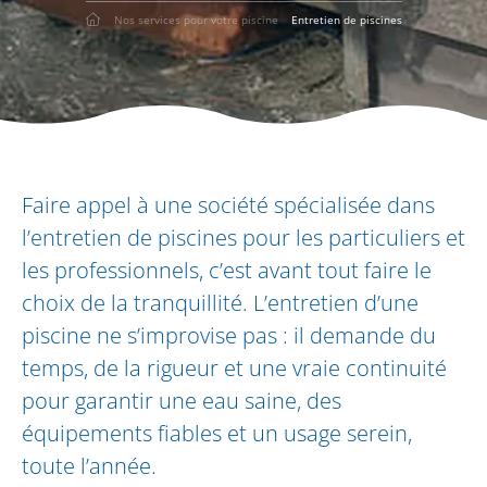
Nos services pour votre piscine
Entretien de piscines
Faire appel à une société spécialisée dans
l’entretien de piscines pour les particuliers et
les professionnels, c’est avant tout faire le
choix de la tranquillité. L’entretien d’une
piscine ne s’improvise pas : il demande du
temps, de la rigueur et une vraie continuité
pour garantir une eau saine, des
équipements fiables et un usage serein,
toute l’année.