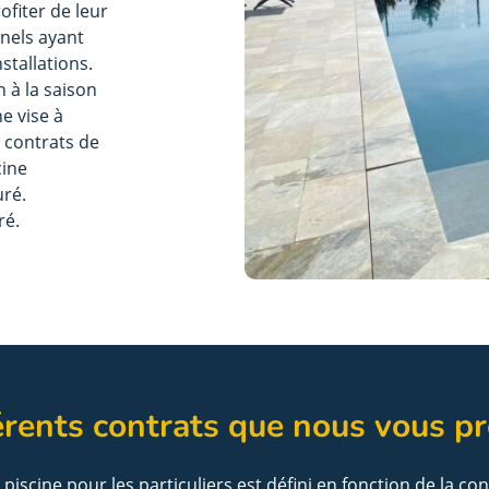
ofiter de leur
nels ayant
stallations.
 à la saison
e vise à
s contrats de
cine
uré.
ré.
férents contrats que nous vous p
iscine pour les particuliers est défini en fonction de la co