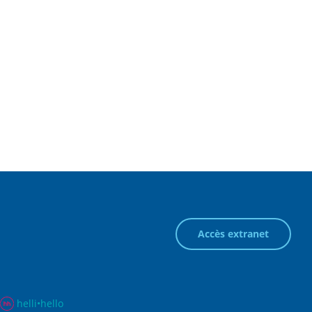
Accès extranet
helli•hello