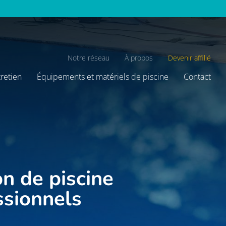
Notre réseau
À propos
Devenir affilié
tretien
Équipements et matériels de piscine
Contact
on de piscine
essionnels