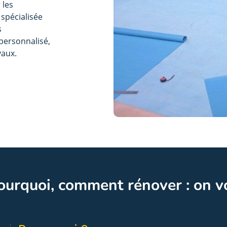
 les
 spécialisée
s
personnalisé,
vaux.
ourquoi, comment rénover : on v