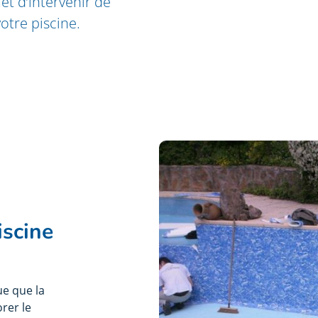
et d’intervenir de
otre piscine.
iscine
ue que la
rer le